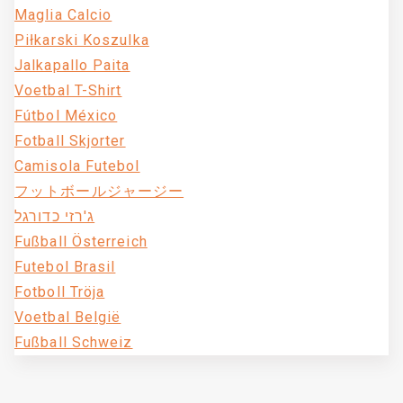
Maglia Calcio
Piłkarski Koszulka
Jalkapallo Paita
Voetbal T-Shirt
Fútbol México
Fotball Skjorter
Camisola Futebol
フットボールジャージー
ג'רזי כדורגל
Fußball Österreich
Futebol Brasil
Fotboll Tröja
Voetbal België
Fußball Schweiz