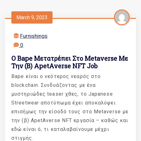
March 9, 2023
Furnishings
0
Ο Bape Μετατρέπει Στο Metaverse Με
Την (β) ApetAverse NFT Job
Bape είναι ο νεότερος νεαρός στο
blockchain. Συνδυάζοντας με ένα
μυστηριώδες teaser χθες, το Japanese
Streetwear αποτύπωμα έχει αποκαλύψει
επισήμως την είσοδό τους στο Metaverse με
την (β) ApetAverse NFT εργασία – καθώς και
εδώ είναι ό, τι καταλαβαίνουμε μέχρι
στιγμής.